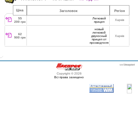
Ціна
Заголовок
Регіон
55
Легковой
Харків
200 грн
прицеп
новый
легковой
62
двухосный
Харків
900 грн
прицеп от
прозводтеля
webmaster
itexpert
Copyright © 2026
Всі права захищено