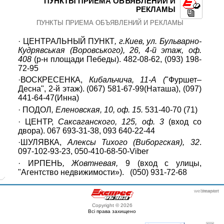
ПУНКТЫ ПРИЕМА ОБЪЯВЛЕНИЙ И
РЕКЛАМЫ
ПУНКТЫ ПРИЕМА ОБЪЯВЛЕНИЙ И РЕКЛАМЫ
· ЦЕНТРАЛЬНЫЙ ПУНКТ
, г.Киев, ул. Бульварно-
Кудрявськая (Воровського), 26, 4-й этаж, оф.
408
(р-н площади Пебеды). 482-08-62, (093) 198-
72-95
·В
ОСКРЕСЕНКА,
Кибальчича, 11-А (
"Фуршет­–
Десна", 2-й этаж). (067) 581-67-99(Наташа), (097)
441-64-47(Инна)
· ПОДОЛ
, Еленовская, 10, оф. 15.
531-40-70 (71)
· Ц
ЕНТР
,
Саксаганского, 125,
оф. 3
(вход со
двора). 067 693-31-38, 093 640-22-44
·Ш
УЛЯВКА
,
Алексы Тихого (Виборгская), 32
.
097-102-93-23, 050-410-68-50-Viber
· И
РПЕНЬ
, Жовтневая,
9 (вход с улицы,
"Агентство недвижимости»). (050) 931-72-68
webmaster
itexpert
Copyright © 2026
Всі права захищено