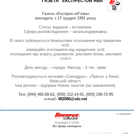
ГАЗЕТА "ЕКСПРЕС-ОБ’ЯВА"
Газета «Експрес-об’ява»
виходить з 17 грудня 1991 року.
Статус видання – вітчизняне.
Сфера розповсюдження – загальнодержавна.
В газеті публікуються безкоштовні оголошення від приватних
осіб,
комерційні оголошення від юридичних осіб;
оголошення про втрату документів; рекламні блоки, рекламні
статті
.
День виходу – середа. Наклад – 6 тис. прим.
Розповсюджується кіосками «Союздрук», «Преса» у Києві,
Київській області.
Інші регіони – відпрака Новою поштою (на замовлення).
Тел
: (044) 482-08-62, (050) 312-14-91, (093) 198-72-95
e-mail:
482086@ukr.net
webmaster
itexpert
Copyright © 2026
Всі права захищено