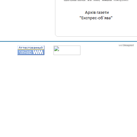
webmaster
itexpert