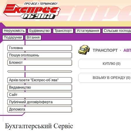
Нерухомість
Будівництво
Транспорт
Устаткування
Сільське господ
Подарунки
Вітання
Головна
ТРАНСПОРТ
·
АВ
Пошук оголошень
Блокнот
КУПЛЮ (0)
ВІЗЬМУ В ОРЕНДУ (0)
Архів газети "Експрес-об`ява"
Видавництво
Сайт
Публічний договір/оферта
Допомога