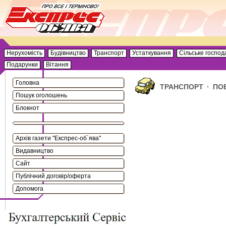
Нерухомість
Будівництво
Транспорт
Устаткування
Сільське господ
Подарунки
Вітання
Головна
ТРАНСПОРТ
·
ПО
Пошук оголошень
Блокнот
Архів газети "Експрес-об`ява"
Видавництво
Сайт
Публічний договір/оферта
Допомога