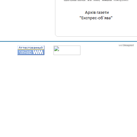
webmaster
itexpert