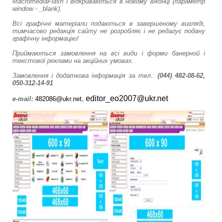
MacromediaFlash і відкриваються в новому віконці (параметр
window - _blank).
Всі графічні матеріали подаються в завершеному вигляді,
тимчасово редакція сайту не розробляє і не редагує подану
графічну інформацію!
Приймаються замовлення на всі види і форми банерной і
текстової реклами на акційних умовах.
Замовлення і додаткова інформація за
тел.:
(044) 482-08-62,
050-312-14-91
,
editor_eo2007@ukr.net
e-mail:
482086@ukr.net