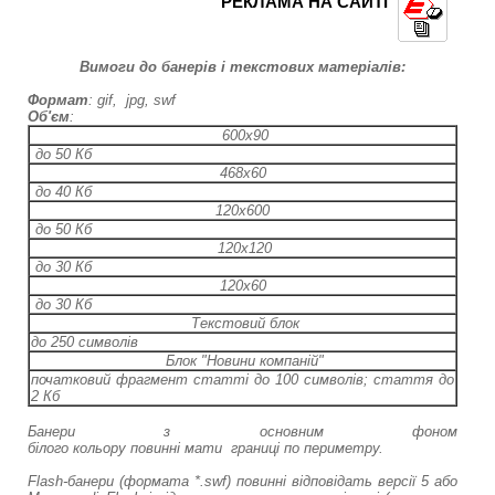
РЕКЛАМА НА САЙТІ
Вимоги до банерів і текстових матеріалів:
Формат
: gif, jpg, swf
Об'єм
:
600x90
до 50 Кб
468x60
до 40 Кб
120x600
до 50 Кб
120x120
до 30 Кб
120x60
до 30 Кб
Текстовий блок
до 250 символів
Блок "Новини компаній"
початковий фрагмент статті до 100 символів; стаття до
2 Кб
Банери з основним фоном
білого кольору повинні мати границі по периметру.
Flash-банери (формата *.swf) повинні відповідать версії 5 або