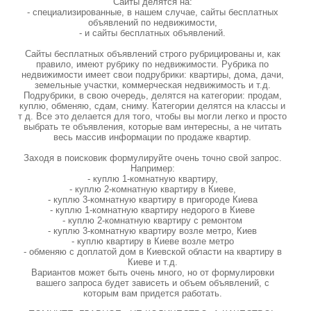
Сайты делятся на:
- специализированные, в нашем случае, сайты бесплатных
объявлений по недвижимости,
- и сайты бесплатных объявлений.
Сайты бесплатных объявлений строго рубрицированы и, как
правило, имеют рубрику по недвижимости. Рубрика по
недвижимости имеет свои подрубрики: квартиры, дома, дачи,
земельные участки, коммерческая недвижимость и т.д.
Подрубрики, в свою очередь, делятся на категории: продам,
куплю, обменяю, сдам, сниму. Категории делятся на классы и
т д. Все это делается для того, чтобы вы могли легко и просто
выбрать те объявления, которые вам интересны, а не читать
весь массив информации по продаже квартир.
Заходя в поисковик формулируйте очень точно свой запрос.
Например:
- куплю 1-комнатную квартиру,
- куплю 2-комнатную квартиру в Киеве,
- куплю 3-комнатную квартиру в пригороде Киева
- куплю 1-комнатную квартиру недорого в Киеве
- куплю 2-комнатную квартиру с ремонтом
- куплю 3-комнатную квартиру возле метро, Киев
- куплю квартиру в Киеве возле метро
- обменяю с доплатой дом в Киевской области на квартиру в
Киеве и т.д.
Вариантов может быть очень много, но от формулировки
вашего запроса будет зависеть и объем объявлений, с
которым вам придется работать.