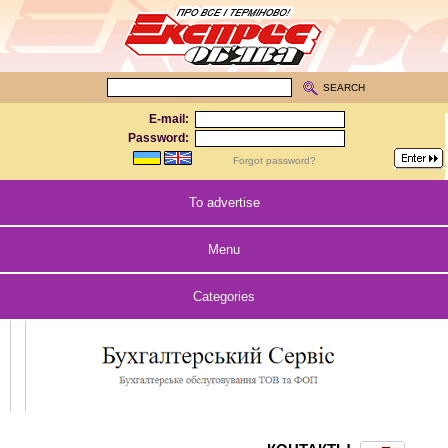
SEARCH
E-mail:
Password:
Forgot password?
To advertise
Menu
Categories