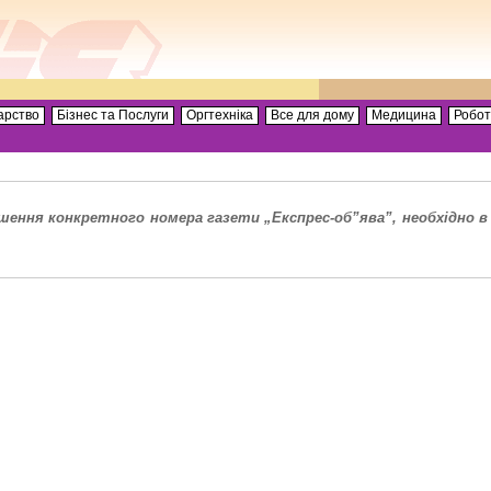
арство
Бізнес та Послуги
Оргтехніка
Все для дому
Медицина
Робо
ення конкретного номера газети „Експрес-об”ява”, необхідно в 