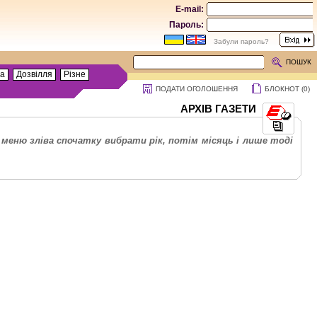
E-mail:
Пароль:
Забули пароль?
ПОШУК
та
Дозвілля
Різне
ПОДАТИ ОГОЛОШЕННЯ
БЛОКНОТ (
0
)
АРХІВ ГАЗЕТИ
меню зліва спочатку вибрати рік, потім місяць і лише тоді