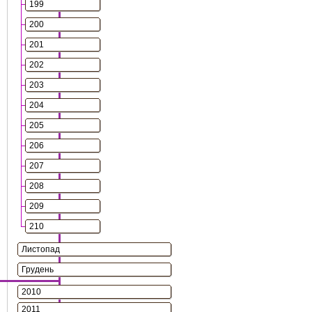
199
200
201
202
203
204
205
206
207
208
209
210
Листопад
Грудень
2010
2011