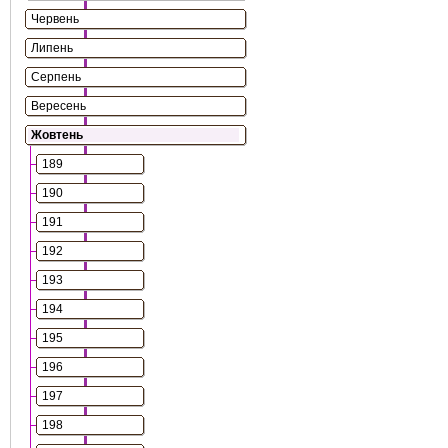
Червень
Липень
Серпень
Вересень
Жовтень
189
190
191
192
193
194
195
196
197
198