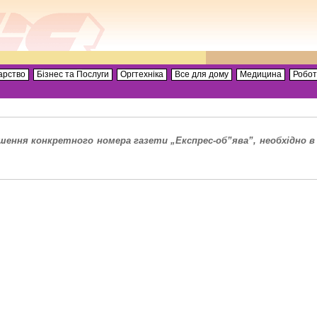
арство
Бізнес та Послуги
Оргтехніка
Все для дому
Медицина
Робо
ення конкретного номера газети „Експрес-об”ява”, необхідно в 