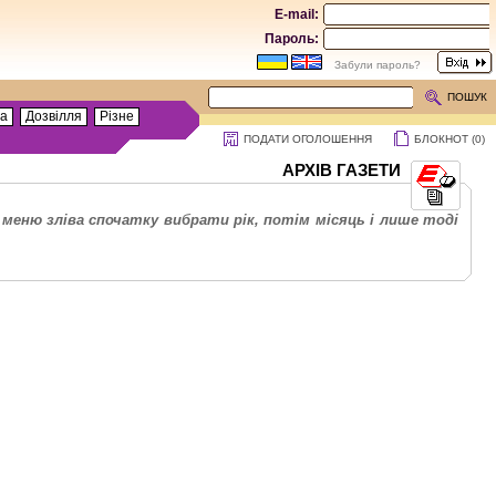
E-mail:
Пароль:
Забули пароль?
ПОШУК
та
Дозвілля
Різне
ПОДАТИ ОГОЛОШЕННЯ
БЛОКНОТ (
0
)
АРХІВ ГАЗЕТИ
меню зліва спочатку вибрати рік, потім місяць і лише тоді