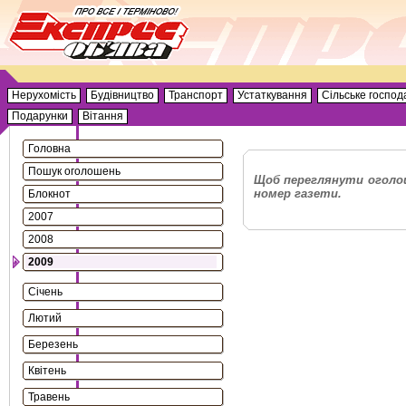
Нерухомість
Будівництво
Транспорт
Устаткування
Сільське господ
Подарунки
Вітання
Головна
Пошук оголошень
Щоб переглянути оголош
номер газети.
Блокнот
2007
2008
2009
Січень
Лютий
Березень
Квітень
Травень