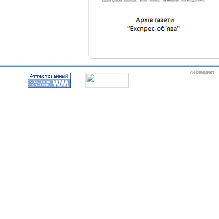
webmaster
itexpert