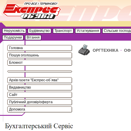
Нерухомість
Будівництво
Транспорт
Устаткування
Сільське господ
Подарунки
Вітання
Головна
ОРГТЕХНІКА
·
ОФ
Пошук оголошень
Блокнот
Архів газети "Експрес-об`ява"
Видавництво
Сайт
Публічний договір/оферта
Допомога