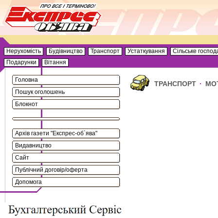
Нерухомість
Будівництво
Транспорт
Устаткування
Сільське господ
Подарунки
Вітання
Головна
ТРАНСПОРТ
·
МО
Пошук оголошень
Блокнот
Архів газети "Експрес-об`ява"
Видавництво
Сайт
Публічний договір/оферта
Допомога