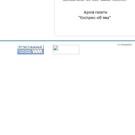
webmaster
itexpert