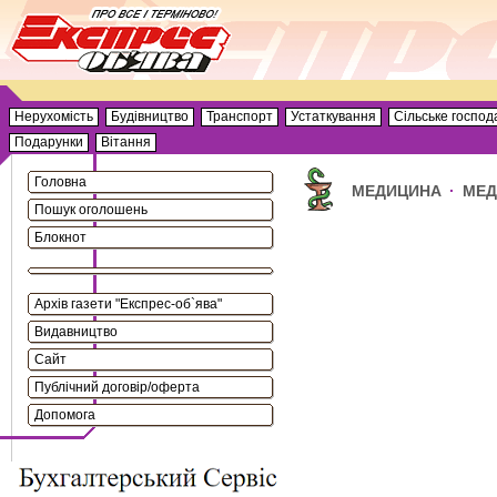
Нерухомість
Будівництво
Транспорт
Устаткування
Сільське господ
Подарунки
Вітання
Головна
МЕДИЦИНА
·
МЕД
Пошук оголошень
Блокнот
Архів газети "Експрес-об`ява"
Видавництво
Сайт
Публічний договір/оферта
Допомога