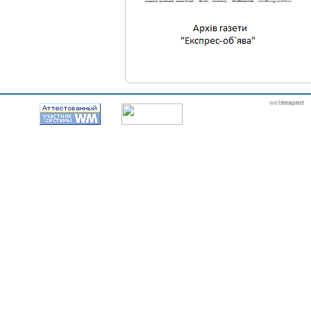
webmaster
itexpert