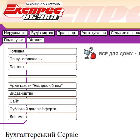
Нерухомість
Будівництво
Транспорт
Устаткування
Сільське господ
Подарунки
Вітання
Головна
ВСЕ ДЛЯ ДОМУ
·
Пошук оголошень
Блокнот
Архів газети "Експрес-об`ява"
Видавництво
Сайт
Публічний договір/оферта
Допомога