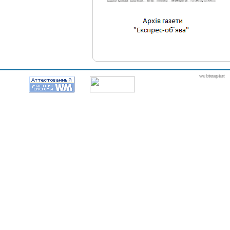
webmaster
itexpert