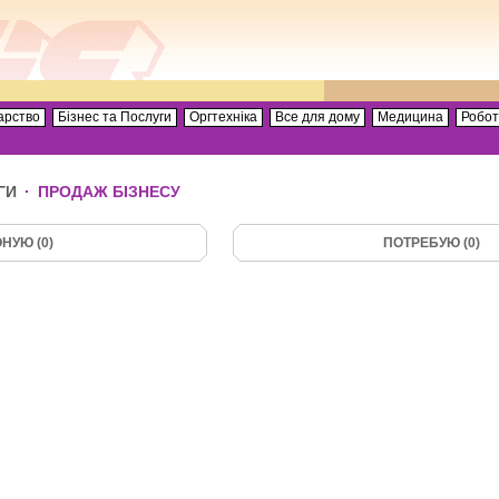
арство
Бізнес та Послуги
Оргтехніка
Все для дому
Медицина
Робо
ГИ
·
ПРОДАЖ БІЗНЕСУ
НУЮ (0)
ПОТРЕБУЮ (0)