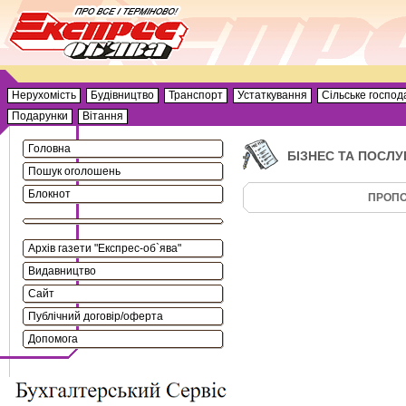
Нерухомість
Будівництво
Транспорт
Устаткування
Сільське господ
Подарунки
Вітання
Головна
БІЗНЕС ТА ПОСЛУ
Пошук оголошень
Блокнот
ПРОПО
Архів газети "Експрес-об`ява"
Видавництво
Сайт
Публічний договір/оферта
Допомога