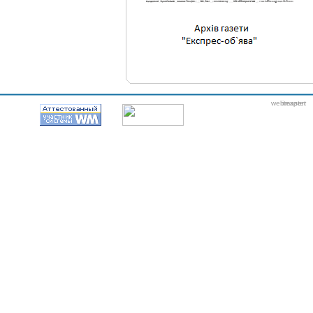
webmaster
itexpert