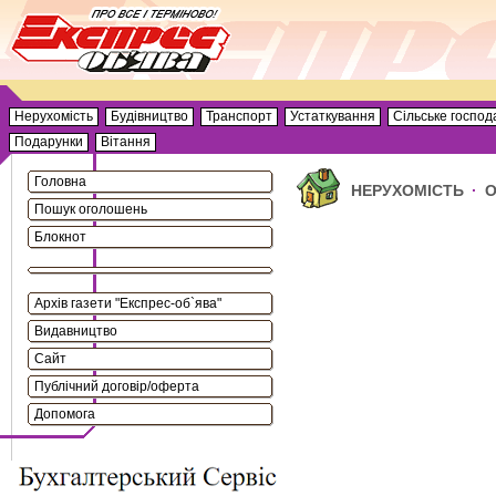
Нерухомість
Будівництво
Транспорт
Устаткування
Сільське господ
Подарунки
Вітання
Головна
НЕРУХОМІСТЬ
·
О
Пошук оголошень
Блокнот
Архів газети "Експрес-об`ява"
Видавництво
Сайт
Публічний договір/оферта
Допомога