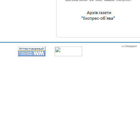
webmaster
itexpert