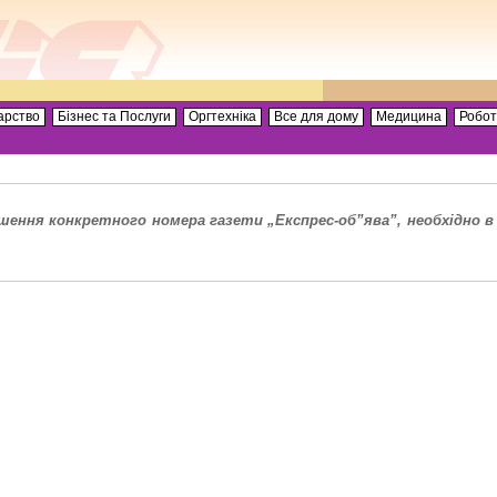
арство
Бізнес та Послуги
Оргтехніка
Все для дому
Медицина
Робо
ення конкретного номера газети „Експрес-об”ява”, необхідно в 