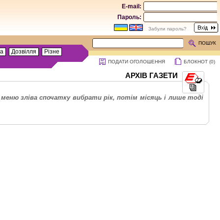
E-mail:
Пароль:
Забули пароль?
ПОШУК
та
Дозвілля
Різне
ПОДАТИ ОГОЛОШЕННЯ
БЛОКНОТ (
0
)
АРХІВ ГАЗЕТИ
меню зліва спочатку вибрати рік, потім місяць і лише тоді