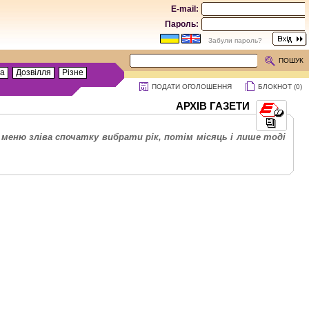
E-mail:
Пароль:
Забули пароль?
ПОШУК
та
Дозвілля
Різне
ПОДАТИ ОГОЛОШЕННЯ
БЛОКНОТ (
0
)
АРХІВ ГАЗЕТИ
меню зліва спочатку вибрати рік, потім місяць і лише тоді