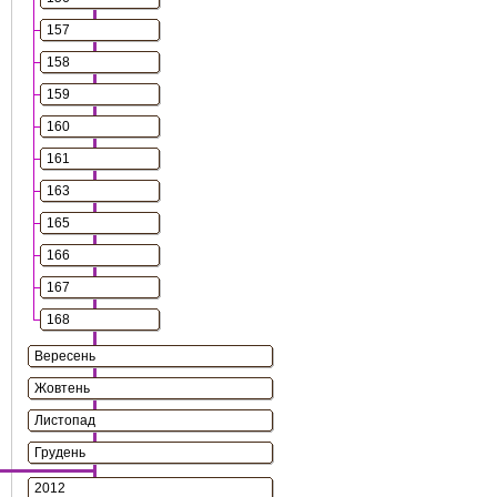
157
158
159
160
161
163
165
166
167
168
Вересень
Жовтень
Листопад
Грудень
2012