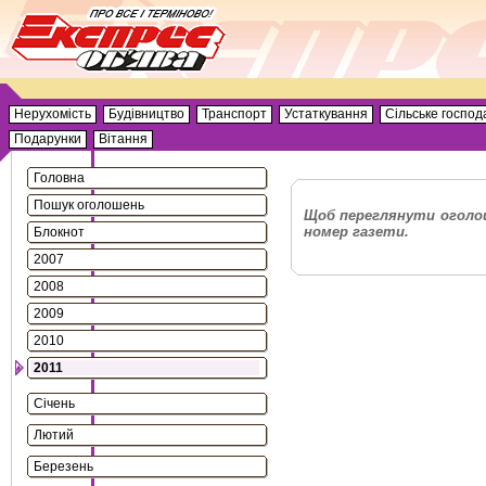
Нерухомість
Будівництво
Транспорт
Устаткування
Сільське господ
Подарунки
Вітання
Головна
Пошук оголошень
Щоб переглянути оголош
номер газети.
Блокнот
2007
2008
2009
2010
2011
Січень
Лютий
Березень