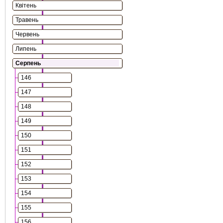
Квітень
Травень
Червень
Липень
Серпень
146
147
148
149
150
151
152
153
154
155
156