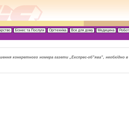
арство
Бізнес та Послуги
Оргтехніка
Все для дому
Медицина
Робо
ення конкретного номера газети „Експрес-об”ява”, необхідно в 